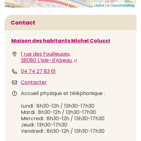
Leaflet
| ©
OpenStreetMap
Informations complémentaires
Contact
Maison des habitants Michel Colucci
1 rue des Fouilleuses,
(ouverture dans un nouvel 
(ouverture dans un nouvel
38080 L'Isle-d'Abeau
04 74 27 83 61
Contacter
Accueil physique et téléphonique :
Lundi : 8h30-12h / 13h30-17h30
Mardi : 8h30-12h / 13h30-17h30
Mercredi : 8h30-12h / 13h30-17h30
Jeudi : 13h30-17h30
Vendredi : 8h30-12h / 13h30-17h30