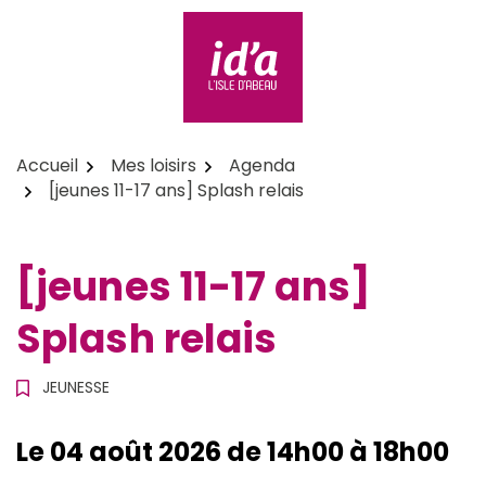
Aller
au
contenu
id'a L'Isle d'Abeau
Accueil
Mes loisirs
Agenda
[jeunes 11-17 ans] Splash relais
[jeunes 11-17 ans]
Splash relais
JEUNESSE
Le
04
août
2026
de 14h00 à 18h00