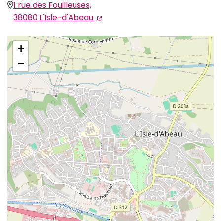
1 rue des Fouilleuses,
(ouverture dans un nouvel ongle
(ouverture dans un nouvel ong
38080 L'Isle-d'Abeau
+
−