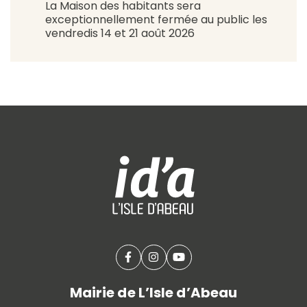
La Maison des habitants sera
exceptionnellement fermée au public les
vendredis 14 et 21 août 2026
Facebook
(ouverture dans un nouvel onglet
Instagram
(ouverture dans un nouvel o
YouTube
(ouverture dans un nouv
Mairie de L’Isle d’Abeau