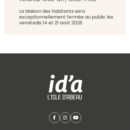
La Maison des habitants sera
exceptionnellement fermée au public les
vendredis 14 et 21 août 2026
Facebook
(ouverture dans un nouvel onglet
Instagram
(ouverture dans un nouvel o
YouTube
(ouverture dans un nouv