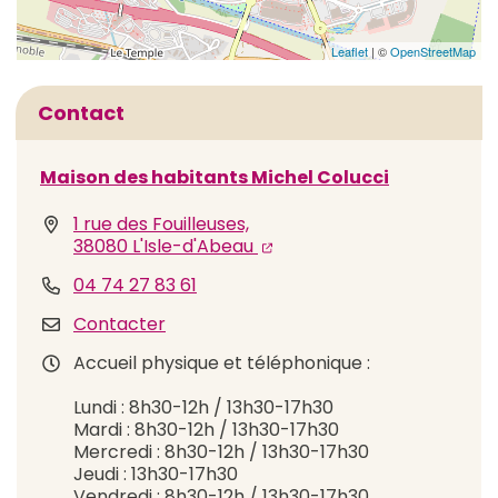
Leaflet
| ©
OpenStreetMap
Informations complémentaires
Contact
Maison des habitants Michel Colucci
1 rue des Fouilleuses,
(ouverture dans un nouvel 
(ouverture dans un nouvel
38080 L'Isle-d'Abeau
04 74 27 83 61
Contacter
Accueil physique et téléphonique :
Lundi : 8h30-12h / 13h30-17h30
Mardi : 8h30-12h / 13h30-17h30
Mercredi : 8h30-12h / 13h30-17h30
Jeudi : 13h30-17h30
Vendredi : 8h30-12h / 13h30-17h30