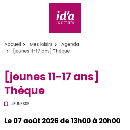
Aller
au
contenu
id'a L'Isle d'Abeau
Accueil
Mes loisirs
Agenda
[jeunes 11-17 ans] Thèque
[jeunes 11-17 ans]
Thèque
JEUNESSE
Le
07
août
2026
de 13h00 à 20h00