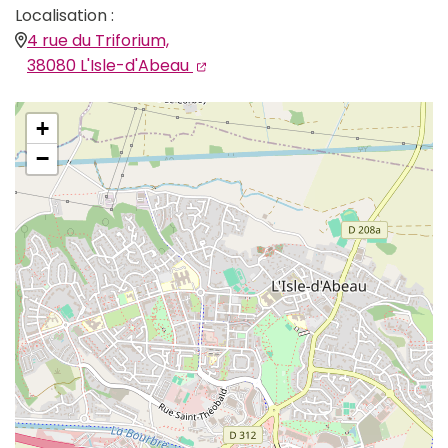
Localisation :
4 rue du Triforium,
(ouverture dans un nouvel ongle
(ouverture dans un nouvel ong
38080 L'Isle-d'Abeau
+
−