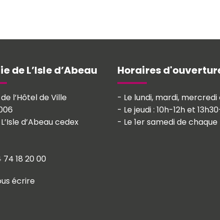
ie de L’Isle d’Abeau
Horaires d'ouvertur
 de l’Hôtel de Ville
- Le lundi, mardi, mercred
006
- Le jeudi : 10h-12h et 13h3
 L’Isle d’Abeau cedex
- Le 1er samedi de chaque 
let)
 onglet)
ouvel onglet)
 74 18 20 00
us écrire