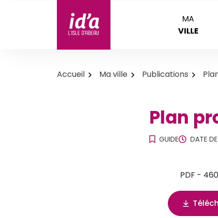
Aller
au
MA
id'a L'Isle d'Abeau
contenu
VILLE
Accueil
Ma ville
Publications
Pla
Plan pr
GUIDE
DATE DE
PDF - 460
Téléc
(