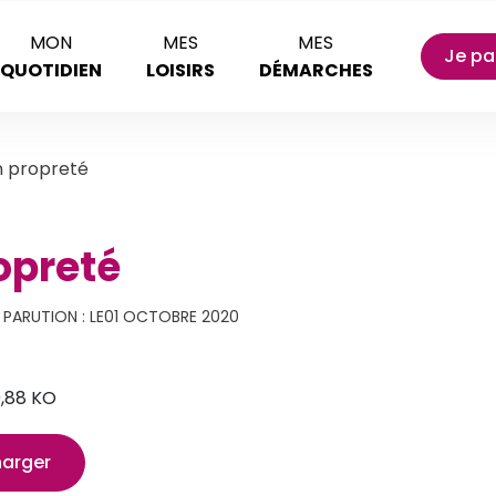
MON
MES
MES
Je pa
QUOTIDIEN
LOISIRS
DÉMARCHES
n propreté
opreté
 PARUTION : LE
01 OCTOBRE 2020
,88 KO
harger
ouverture dans un nouvel onglet)