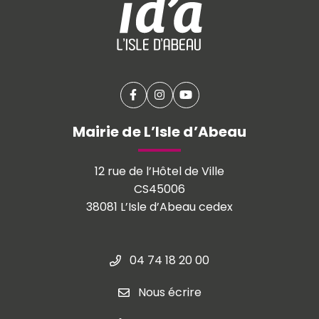
Facebook
(ouverture dans un nouvel onglet
Instagram
(ouverture dans un nouvel o
YouTube
(ouverture dans un nouv
Mairie de L’Isle d’Abeau
12 rue de l’Hôtel de Ville
CS45006
38081 L’Isle d’Abeau cedex
04 74 18 20 00
Nous écrire