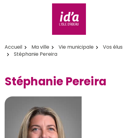
Aller
au
contenu
id'a L'Isle d'Abeau
Accueil
Ma ville
Vie municipale
Vos élus
Stéphanie Pereira
Stéphanie Pereira